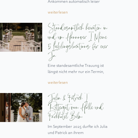
Ankommen automatisch leiser
weiterlesen
Standesamtlich heiraten in
und um Hannover I Meine
5 Lieblingslocations für euer
Ja
Eine standesamtliche Trauung ist
längst nicht mehr nur ein Termin,
weiterlesen
Julia & Patrick I
Rittergut von Holle und
Parkhotel Bilm
Im September 2025 durfte ich Julia
und Patrick an ihrem