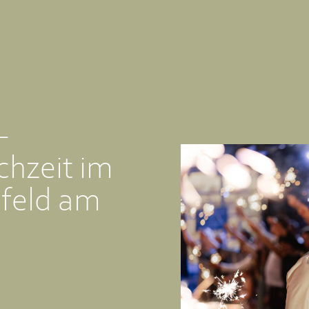
–
hzeit im
feld am