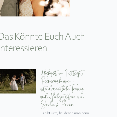
Das Könnte Euch Auch
Interessieren
Hochzeit im Rittergut
Remeringhausen –
standesamtliche Trauung
und Hochzeitsfeier von
Sophie & Florian
Es gibt Orte, bei denen man beim