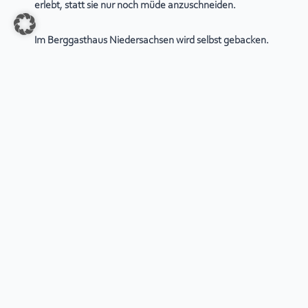
erlebt, statt sie nur noch müde anzuschneiden.
Im
Berggasthaus Niedersachsen
wird selbst gebacken.
Nach den Vorstellungen des Brautpaares entstehen
Tortenkunstwerke, die nicht nur toll aussehen, sondern
auch richtig gut schmecken. Diese entspannte Stimmung
nutzen wir gleich für Kleingruppenfotos.