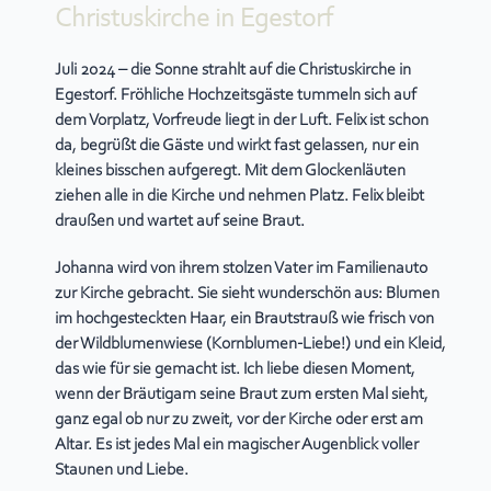
Christuskirche in Egestorf
Juli 2024 – die Sonne strahlt auf die Christuskirche in
Egestorf. Fröhliche Hochzeitsgäste tummeln sich auf
dem Vorplatz, Vorfreude liegt in der Luft. Felix ist schon
da, begrüßt die Gäste und wirkt fast gelassen, nur ein
kleines bisschen aufgeregt. Mit dem Glockenläuten
ziehen alle in die Kirche und nehmen Platz. Felix bleibt
draußen und wartet auf seine Braut.
Johanna wird von ihrem stolzen Vater im Familienauto
zur Kirche gebracht. Sie sieht wunderschön aus: Blumen
im hochgesteckten Haar, ein Brautstrauß wie frisch von
der Wildblumenwiese (Kornblumen-Liebe!) und ein Kleid,
das wie für sie gemacht ist. Ich liebe diesen Moment,
wenn der Bräutigam seine Braut zum ersten Mal sieht,
ganz egal ob nur zu zweit, vor der Kirche oder erst am
Altar. Es ist jedes Mal ein magischer Augenblick voller
Staunen und Liebe.